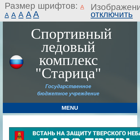
Размер шрифтов:
Изображени
A
отключить
A
A
A
A
A
Спортивный
ледовый
комплекс
"Старица"
Государственное
бюджетное учреждение
MENU