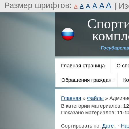
Размер шрифтов:
A
A
|
Из
A
A
A
A
Спорт
компл
Государств
Главная страница
О сп
Обращения граждан
Ко
Главная
»
Файлы
» Админи
В категории материалов
:
12
Показано материалов
:
11-1
Сортировать по
:
Дате
·
На