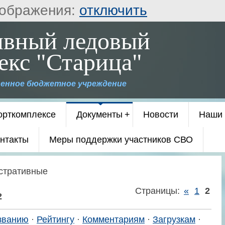
ображения:
отключить
ивный ледовый
екс "Старица"
енное бюджетное учреждение
орткомплексе
Документы
Новости
Наши 
нтакты
Меры поддержки участников СВО
стративные
Страницы
:
«
1
2
2
званию
·
Рейтингу
·
Комментариям
·
Загрузкам
·