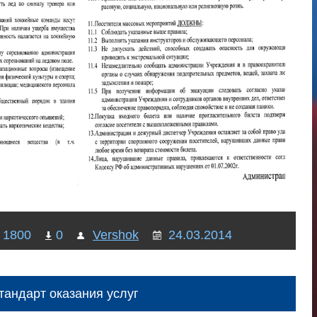
1800
0
Vershok
24.03.2014
тандарт оказания услуг