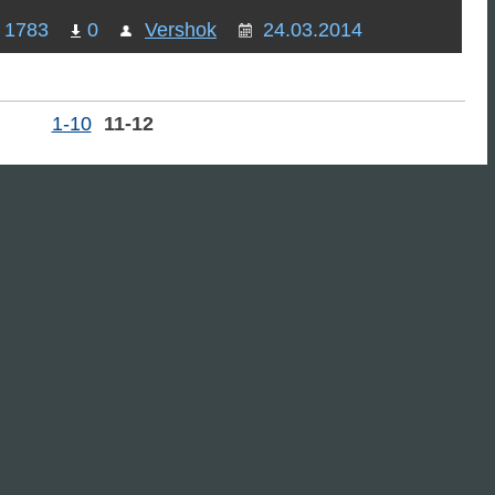
1783
0
Vershok
24.03.2014
1-10
11-12