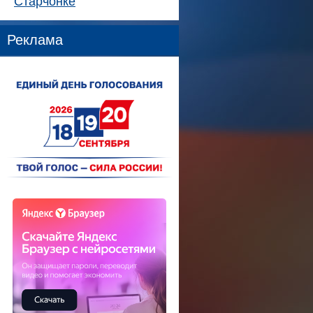
Старчонке
Реклама