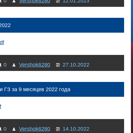
0
Vershok6280
12.01.2023
2022
df
0
Vershok6280
27.10.2022
и ГЗ за 9 месяцев 2022 года
f
0
Vershok6280
14.10.2022