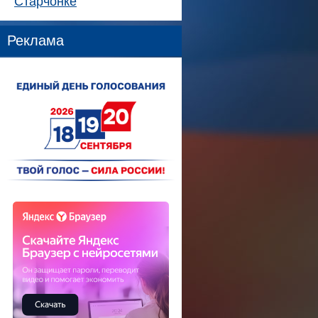
Старчонке
Реклама