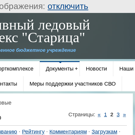
ображения:
отключить
ивный ледовый
екс "Старица"
енное бюджетное учреждение
орткомплексе
Документы
Новости
Наши 
нтакты
Меры поддержки участников СВО
овые
Страницы
:
«
1
2
3
»
0
званию
·
Рейтингу
·
Комментариям
·
Загрузкам
·