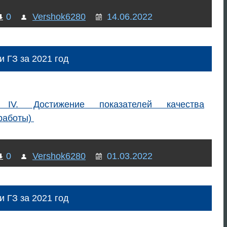
0
Vershok6280
14.06.2022
и ГЗ за 2021 год
 IV. Достижение показателей качества
(работы)
0
Vershok6280
01.03.2022
и ГЗ за 2021 год