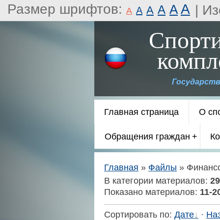
Размер шрифтов:
A
A
|
Из
A
A
A
A
Спорт
компл
Государств
Главная страница
О сп
Обращения граждан
Ко
Главная
»
Файлы
» Финанс
В категории материалов
:
29
Показано материалов
:
11-2
Сортировать по
:
Дате
·
На