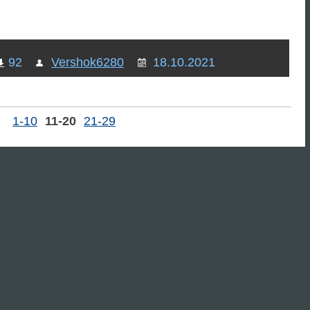
92
Vershok6280
18.10.2021
1-10
11-20
21-29